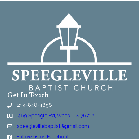
n
V
t
i
s
e
w
s
N
a
Get In Touch
v
254-848-4898
i
469 Speegle Rd, Waco, TX 76712
g
speeglevillebaptist@gmail.com
Follow us on Facebook